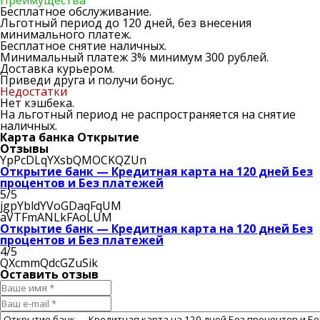
Преимущества
Бесплатное обслуживание.
Льготный период до 120 дней, без внесения
минимального платеж.
Бесплатное снятие наличных.
Минимальный платеж 3% минимум 300 рублей.
Доставка курьером.
Приведи друга и получи бонус.
Недостатки
Нет кэшбека.
На льготный период не распространяется на снятие
наличных.
Карта банка Открытие
Отзывы
YpPcDLqYXsbQMOCKQZUn
Открытие банк — Кредитная карта на 120 дней Без
процентов и Без платежей
5/5
jgpYbldYVoGDaqFqUM
aVTFmANLkFAoLUM
Открытие банк — Кредитная карта на 120 дней Без
процентов и Без платежей
4/5
QXcmmQdcGZuSik
Оставить отзыв