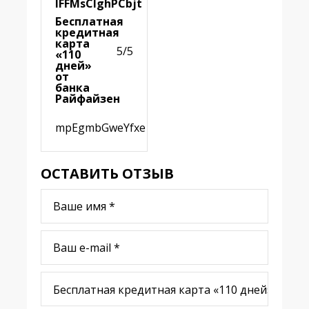
lFFMsCIghPCbjt
Бесплатная
кредитная
карта
5/5
«110
дней»
от
банка
Райфайзен
mpEgmbGweYfxe
ОСТАВИТЬ ОТЗЫВ